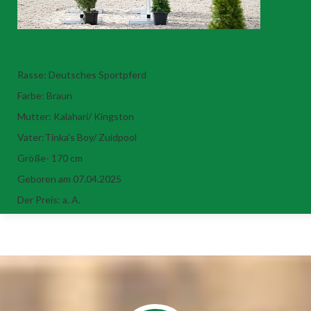
Tamagotchi
Rasse: Deutsches Sportpferd
Farbe: Braun
Mutter: Kalahari/ Kingston
Vater:Tinka's Boy/ Zuidpool
Größe- 170 cm
Geboren am 07.04.2025
Der Preis: a. A.