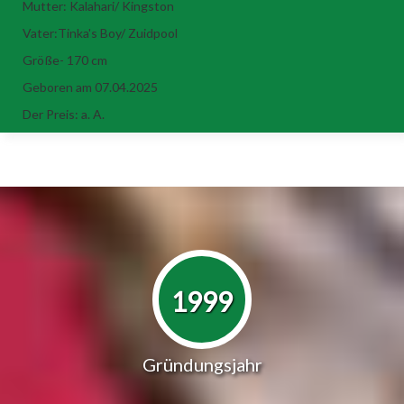
Mutter: Kalahari/ Kingston
Vater:Tinka's Boy/ Zuidpool
Größe- 170 cm
Geboren am 07.04.2025
Der Preis: a. A.
1999
Gründungsjahr