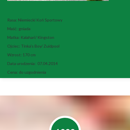
Tamagotchi
Rasa: Niemiecki Koń Sportowy
Maść: gniada
Matka: Kalahari/ Kingston
Ojciec: Tinka's Boy/ Zuidpool
Wzrost: 170 cm
Data urodzenia: 07.04.2014
Cena: do uzgodnienia