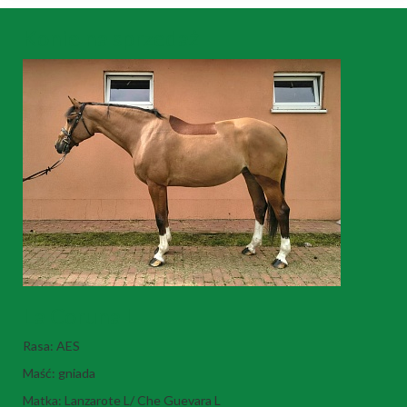
Konie na sprzedaż
La Coruna L
Rasa: AES
Maść: gniada
Matka: Lanzarote L/ Che Guevara L