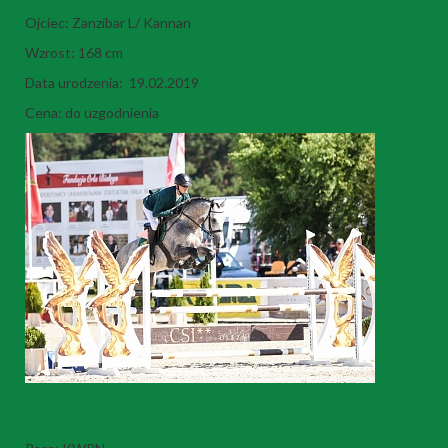
Ojciec: Zanzibar L/ Kannan
Wzrost: 168 cm
Data urodzenia: 19.02.2019
Cena: do uzgodnienia
Maitiid