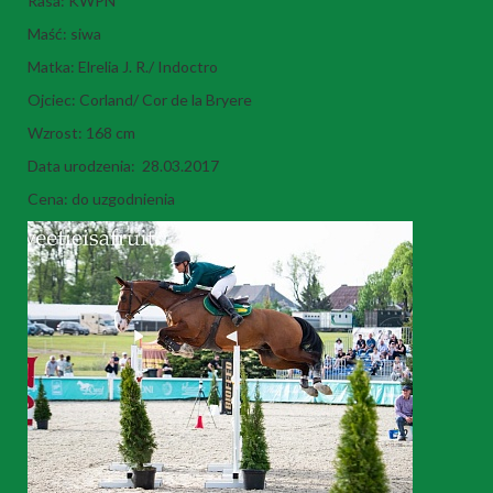
Rasa: KWPN
Maść: siwa
Matka: Elrelia J. R./ Indoctro
Ojciec: Corland/ Cor de la Bryere
Wzrost: 168 cm
Data urodzenia: 28.03.2017
Cena: do uzgodnienia