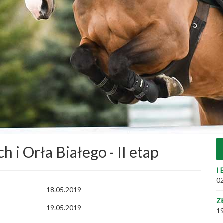
h i Orła Białego - II etap
I 
02
18.05.2019
Z
19.05.2019
19