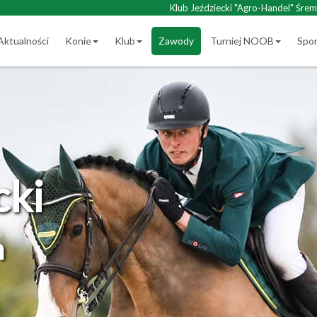
Klub Jeździecki "Agro-Handel" Śrem
Aktualności
Konie
Klub
Zawody
Turniej NOOB
Spo
cki
m