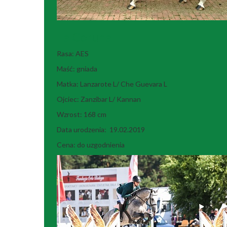
La Coruna L
Rasa: AES
Maść: gniada
Matka: Lanzarote L/ Che Guevara L
Ojciec: Zanzibar L/ Kannan
Wzrost: 168 cm
Data urodzenia: 19.02.2019
Cena: do uzgodnienia