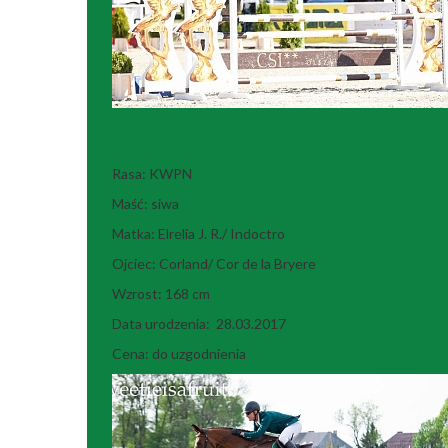
Maitiid
Rasa: KWPN
Maść: siwa
Matka: Elrelia J. R./ Indoctro
Ojciec: Corland/ Cor de la Bryere
Wzrost: 168 cm
Data urodzenia: 28.03.2017
Cena: do uzgodnienia