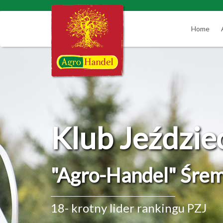
Home
Klub Jeździe
"Agro-Handel" Śre
18- krotny lider rankingu PZJ