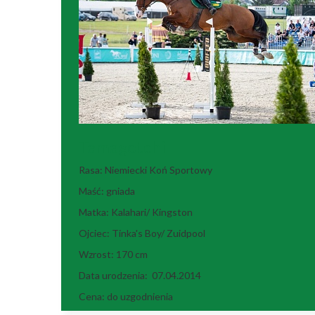
Tamagotchi
Rasa: Niemiecki Koń Sportowy
Maść: gniada
Matka: Kalahari/ Kingston
Ojciec: Tinka's Boy/ Zuidpool
Wzrost: 170 cm
Data urodzenia: 07.04.2014
Cena: do uzgodnienia