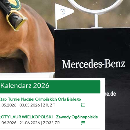
Kalendarz 2026
Etap Turniej Nadziei Olimpijskich Orła Białego
.05.2026 - 03.05.2026
|
ZR, ZT
ŁOTY LAUR WIELKOPOLSKI - Zawody Ogólnopolskie
.06.2026 - 21.06.2026
|
ZO3*, ZR