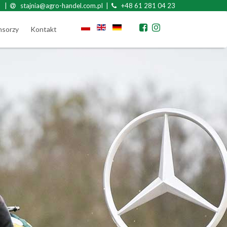
|
stajnia@agro-handel.com.pl |
+48 61 281 04 23
nsorzy
Kontakt