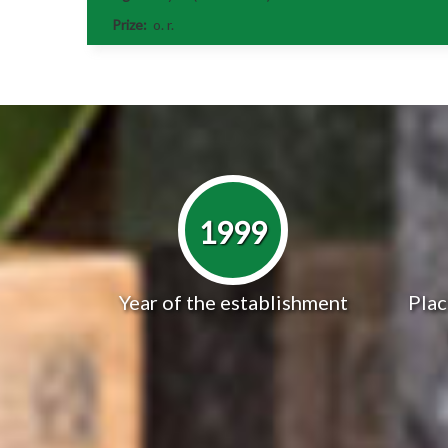
Prize:
o. r.
1999
Year of the establishment
Plac