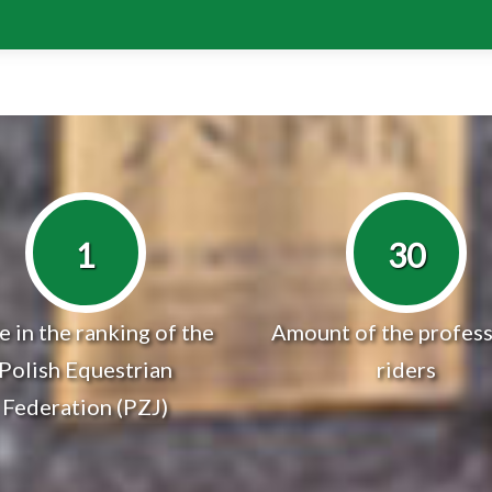
1
30
e in the ranking of the
Amount of the profess
Polish Equestrian
riders
Federation (PZJ)