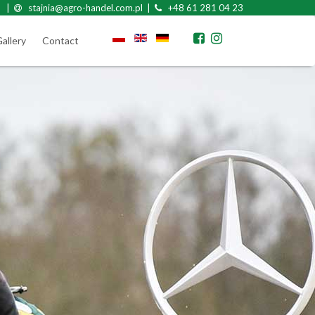
|
stajnia@agro-handel.com.pl |
+48 61 281 04 23
allery
Contact