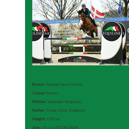
Tamagotchi
Breed:
German Sport Horse
Colour:
brown
Mother:
Kalahari/ Kingston
Father:
Tinka's Boy/ Zuidpool
Height:
170 cm
Age:
11 y. o. (07.04.2014)