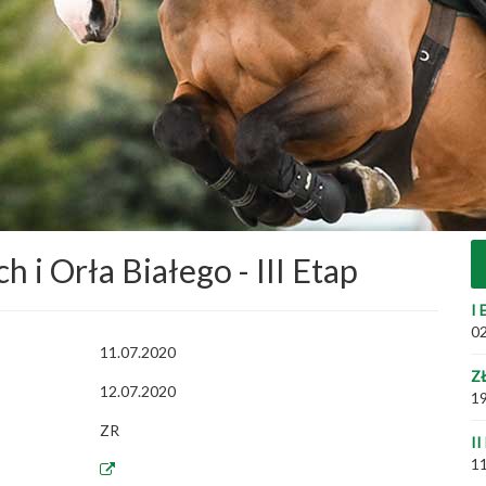
h i Orła Białego - III Etap
I 
02
11.07.2020
Z
12.07.2020
19
ZR
II
11