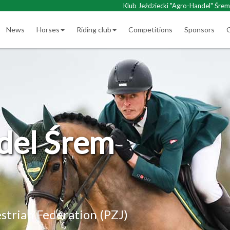
Klub Jeździecki "Agro-Handel" Śrem
News
Horses
Riding club
Competitions
Sponsors
G
del Śrem
estrian Federation (PZJ)