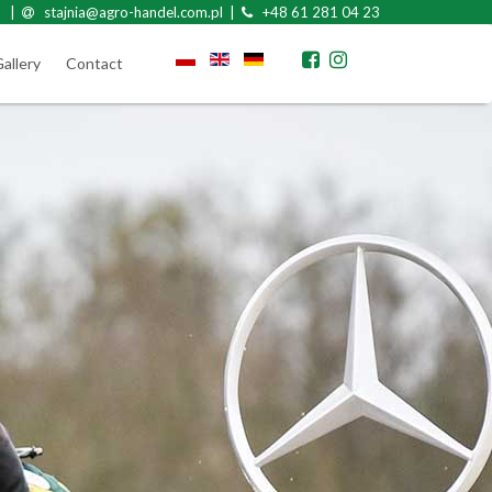
|
stajnia@agro-handel.com.pl |
+48 61 281 04 23
allery
Contact