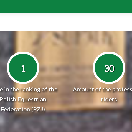
1
30
e in the ranking of the
Amount of the profess
Polish Equestrian
riders
Federation (PZJ)