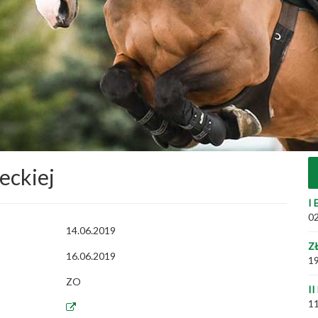
ieckiej
I 
02
14.06.2019
Z
16.06.2019
19
ZO
II
11