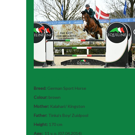
Tamagotchi
Breed:
German Sport Horse
Colour:
brown
Mother:
Kalahari/ Kingston
Father:
Tinka's Boy/ Zuidpool
Height:
170 cm
Age:
11 y. o. (07.04.2014)