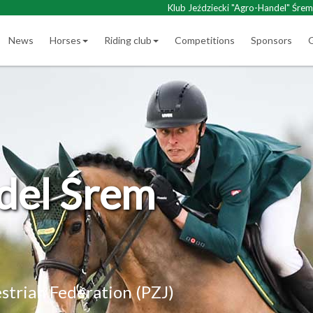
Klub Jeździecki "Agro-Handel" Śrem
News
Horses
Riding club
Competitions
Sponsors
G
del Śrem
estrian Federation (PZJ)