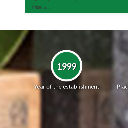
Prize:
o. r.
1999
Year of the establishment
Plac