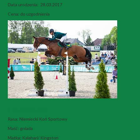
Data urodzenia: 28.03.2017
Cena: do uzgodnienia
Tamagotchi
Rasa: Niemiecki Koń Sportowy
Maść: gniada
Matka: Kalahari/ Kingston