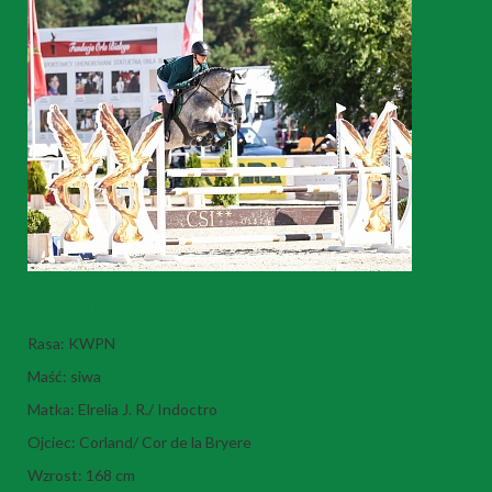
Maitiid
Rasa: KWPN
Maść: siwa
Matka: Elrelia J. R./ Indoctro
Ojciec: Corland/ Cor de la Bryere
Wzrost: 168 cm