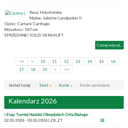
Rasa: Holsztyńska
Matka: Juliette/ Landjunker II
Ojciec: Cartani/ Carthago
Wysokosc: 167 cm
SPRZEDANE/ SOLD/ VERKAUFT
Czytaj więcej...
<<
<
10
11
12
13
14
15
16
17
18
19
>
>>
Jesteś tutaj:
Start
Konie
Konie sprzedane
Kalendarz 2026
I Etap Turniej Nadziei Olimpijskich Orła Białego
02.05.2026 - 03.05.2026
|
ZR, ZT