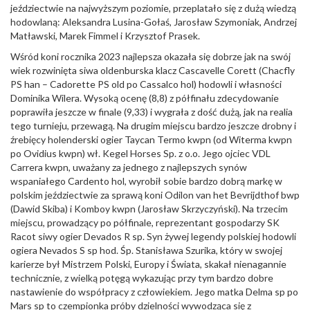
jeździectwie na najwyższym poziomie, przeplatało się z dużą wiedzą
hodowlaną: Aleksandra Lusina-Gołaś, Jarosław Szymoniak, Andrzej
Matławski, Marek Fimmel i Krzysztof Prasek.
Wśród koni rocznika 2023 najlepsza okazała się dobrze jak na swój
wiek rozwinięta siwa oldenburska klacz Cascavelle Corett (Chacfly
PS han – Cadorette PS old po Cassalco hol) hodowli i własności
Dominika Wilera. Wysoką ocenę (8,8) z półfinału zdecydowanie
poprawiła jeszcze w finale (9,33) i wygrała z dość dużą, jak na realia
tego turnieju, przewagą. Na drugim miejscu bardzo jeszcze drobny i
źrebięcy holenderski ogier Taycan Termo kwpn (od Witerma kwpn
po Ovidius kwpn) wł. Kegel Horses Sp. z o.o. Jego ojciec VDL
Carrera kwpn, uważany za jednego z najlepszych synów
wspaniałego Cardento hol, wyrobił sobie bardzo dobrą markę w
polskim jeździectwie za sprawą koni Odilon van het Bevrijdthof bwp
(Dawid Skiba) i Komboy kwpn (Jarosław Skrzyczyński). Na trzecim
miejscu, prowadzący po półfinale, reprezentant gospodarzy SK
Racot siwy ogier Devados R sp. Syn żywej legendy polskiej hodowli
ogiera Nevados S sp hod. Śp. Stanisława Szurika, który w swojej
karierze był Mistrzem Polski, Europy i Świata, skakał nienagannie
technicznie, z wielką potęgą wykazując przy tym bardzo dobre
nastawienie do współpracy z człowiekiem. Jego matka Delma sp po
Mars sp to czempionka próby dzielności wywodząca się z