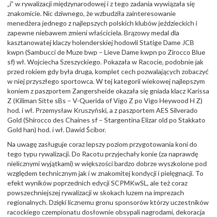
„i” w rywalizacji międzynarodowej i z tego zadania wywiązała się
znakomicie. Nic dziwnego, że wzbudziła zainteresowanie
menedżera jednego z najlepszych polskich klubów jeździeckich i
zapewne niebawem zmieni właściciela. Brązowy medal dla
kasztanowatej klaczy holenderskiej hodowli Statige Dame JCB
kwpn (Sambucci de Muze bwp – Lieve Dame kwpn po Zirocco Blue
sf) wł. Wojciecha Szeszyckiego. Pokazała w Racocie, podobnie jak
przed rokiem gdy była druga, komplet cech pozwalających zobaczyć
w niej przyszłego sportowca. W tej kategorii wiekowej najlepszym
koniem z paszportem Zangersheide okazała się gniada klacz Karissa
Z (Kiliman Sitte sBs – V-Querida of Vigo Z po Vigo Heywood H Z)
hod. i wł. Przemysław Kruszyński, a z paszportem AES Silverado
Gold (Shirocco des Chaines sf – Stargentina Elizar old po Stakkato
Gold han) hod. i wł. Dawid Ścibor.
Na uwagę zasługuje coraz lepszy poziom przygotowania koni do
tego typu rywalizacji. Do Racotu przyjechały konie (za naprawdę
nielicznymi wyjątkami) w większości bardzo dobrze wyszkolone pod
względem technicznym jak i w znakomitej kondycji i pielęgnacji. To
efekt wyników poprzednich edycji SCPMKwSL, ale też coraz
powszechniejszej rywalizacji w skokach luzem na imprezach
regionalnych. Dzięki licznemu gronu sponsorów którzy uczestników
racockiego czempionatu dosłownie obsypali nagrodami, dekoracja