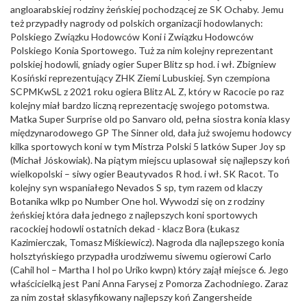
angloarabskiej rodziny żeńskiej pochodzącej ze SK Ochaby. Jemu
też przypadły nagrody od polskich organizacji hodowlanych:
Polskiego Związku Hodowców Koni i Związku Hodowców
Polskiego Konia Sportowego. Tuż za nim kolejny reprezentant
polskiej hodowli, gniady ogier Super Blitz sp hod. i wł. Zbigniew
Kosiński reprezentujący ZHK Ziemi Lubuskiej. Syn czempiona
SCPMKwSL z 2021 roku ogiera Blitz AL Z, który w Racocie po raz
kolejny miał bardzo liczną reprezentację swojego potomstwa.
Matka Super Surprise old po Sanvaro old, pełna siostra konia klasy
międzynarodowego GP The Sinner old, dała już swojemu hodowcy
kilka sportowych koni w tym Mistrza Polski 5 latków Super Joy sp
(Michał Jóskowiak). Na piątym miejscu uplasował się najlepszy koń
wielkopolski – siwy ogier Beautyvados R hod. i wł. SK Racot. To
kolejny syn wspaniałego Nevados S sp, tym razem od klaczy
Botanika wlkp po Number One hol. Wywodzi się on z rodziny
żeńskiej która dała jednego z najlepszych koni sportowych
racockiej hodowli ostatnich dekad - klacz Bora (Łukasz
Kazimierczak, Tomasz Miśkiewicz). Nagroda dla najlepszego konia
holsztyńskiego przypadła urodziwemu siwemu ogierowi Carlo
(Cahil hol – Martha I hol po Uriko kwpn) który zajął miejsce 6. Jego
właścicielką jest Pani Anna Farysej z Pomorza Zachodniego. Zaraz
za nim został sklasyfikowany najlepszy koń Zangersheide