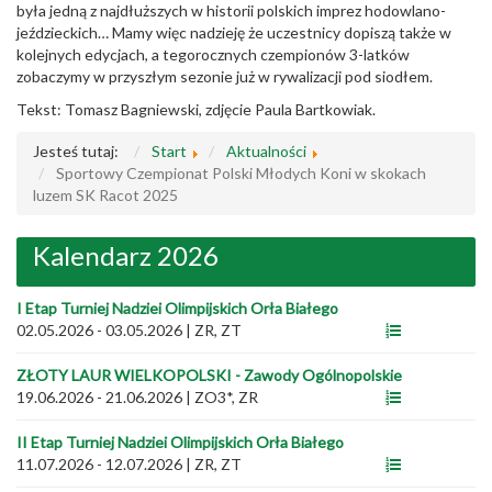
była jedną z najdłuższych w historii polskich imprez hodowlano-
jeździeckich… Mamy więc nadzieję że uczestnicy dopiszą także w
kolejnych edycjach, a tegorocznych czempionów 3-latków
zobaczymy w przyszłym sezonie już w rywalizacji pod siodłem.
Tekst: Tomasz Bagniewski, zdjęcie Paula Bartkowiak.
Jesteś tutaj:
Start
Aktualności
Sportowy Czempionat Polski Młodych Koni w skokach
luzem SK Racot 2025
Kalendarz 2026
I Etap Turniej Nadziei Olimpijskich Orła Białego
02.05.2026 - 03.05.2026
|
ZR, ZT
ZŁOTY LAUR WIELKOPOLSKI - Zawody Ogólnopolskie
19.06.2026 - 21.06.2026
|
ZO3*, ZR
II Etap Turniej Nadziei Olimpijskich Orła Białego
11.07.2026 - 12.07.2026
|
ZR, ZT