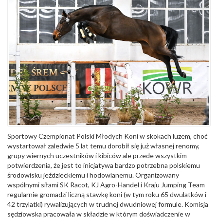
Sportowy Czempionat Polski Młodych Koni w skokach luzem, choć
wystartował zaledwie 5 lat temu dorobił się już własnej renomy,
grupy wiernych uczestników i kibiców ale przede wszystkim
potwierdzenia, że jest to inicjatywa bardzo potrzebna polskiemu
środowisku jeździeckiemu i hodowlanemu. Organizowany
wspólnymi siłami SK Racot, KJ Agro-Handel i Kraju Jumping Team
regularnie gromadzi liczną stawkę koni (w tym roku 65 dwulatków i
42 trzylatki) rywalizujących w trudnej dwudniowej formule. Komisja
sędziowska pracowała w składzie w którym doświadczenie w