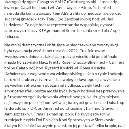
skarogniady ogier Casagros AMJ Z (Conthargos old – Iron Lady
kwpn po Casall hol) hod. i wł. Anna Jagielak-Grab. Natomiast
nagroda dla konia z paszportem AES trafiła do niedużej, ale bardzo
skocznej gniadej klaczy Tola L (po Zanzibar kwpn) hod. wł. Jan
Ludwiczak. To najmłodsza reprezentantka wspaniałej dynastii
sportowych klaczy KJ Agrohandel Śrem Toscania sp – Tola Z sp –
Tulia sp.
Nie mniej dramatyczna i obfitująca w nieoczekiwane zwroty akcji
była rywalizacja wśród koni rocznika 2022. Tu efektowne
zwycięstwo odniosła atakująca z pozycji wiceliderki po półfinale
gniada holsztyńska klacz Pretty Rose (Chacco-Blue mecl – Calimera
hol po Calato hol) hod. Ryszard Kosicki wł. Roma Kosicka-
Kaźmierczak z województwa wielkopolskiego. Koń o typie i pokroju
bardzo charakterystycznym dla swojego sławnego ojca wykazała
się wielkim refleksem i potężną siłą odbicia. Dzięki technice
embriotransferu będzie mogła być użyta w hodowli bez przerywania
już rozpoczętego użytkowania wierzchowego. Na drugim miejscu
najlepszy koń polskiej hodowli w tej kategorii gniada klacz Daira L sp
(Eldorado sp – D-Con Aires hol po Chupamint hol) hod. Sławomir
Jarmuszczak wł. Firma Pakman sp. z o.o. Po zwycięstwach w
turniejach z cyklu Dni Polskich Koni Sportowych w Sierakowie,
Starym Kisielinie i Jarużynie pozostało jej postawić tylko kropkę nad