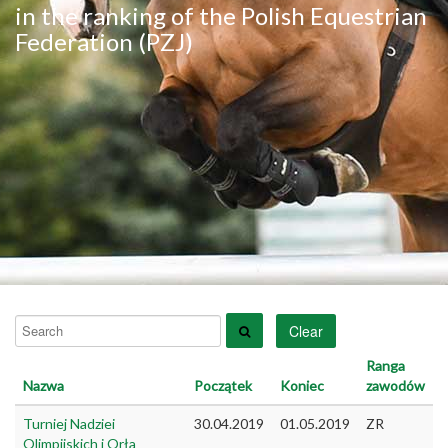
in the ranking of the Polish Equestrian
Federation (PZJ)
Search
Clear
Ranga
Nazwa
Początek
Koniec
zawodów
Turniej Nadziei
30.04.2019
01.05.2019
ZR
Olimpijskich i Orła