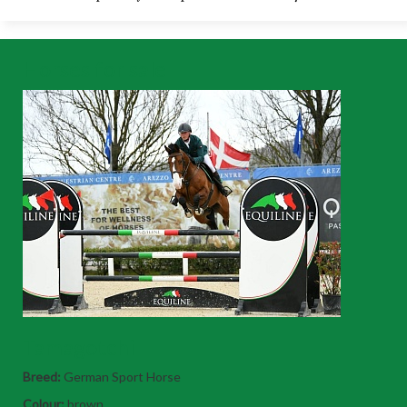
Horses for sale
Tamagotchi
Breed:
German Sport Horse
Colour:
brown