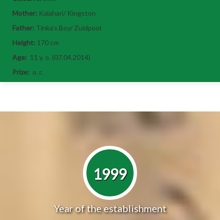
Mother:
Kalahari/ Kingston
Father:
Tinka's Boy/ Zuidpool
Height:
170 cm
Age:
11 y. o. (07.04.2014)
Prize:
o. r.
1999
Year of the establishment